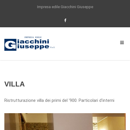
Impresa edile Giacchini Giuseppe
Per offrirti un'esperienza di navigazione
sempre migliore questo sito utilizza anche
cookie di partner selezionati. Proseguendo la
navigazione o cliccando su ACCETTO
acconsenti all'utilizzo dei cookie impiegati
dal nostro sito. Se vuoi saperne di piu, o se
vuoi modificare il tuo consenso
Clicca qui
Accetta
VILLA
Ristrutturazione villa dei primi del '900. Particolari d'interni