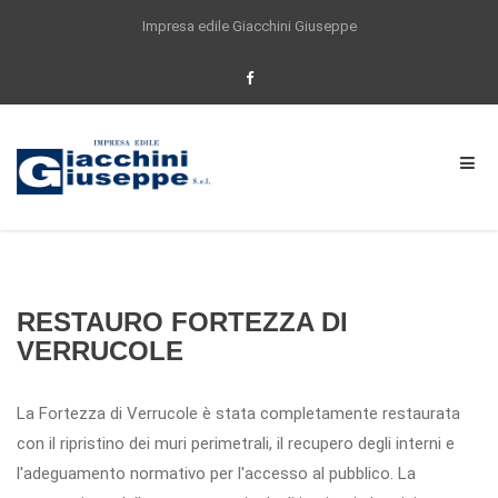
Impresa edile Giacchini Giuseppe
Per offrirti un'esperienza di navigazione
sempre migliore questo sito utilizza anche
cookie di partner selezionati. Proseguendo la
navigazione o cliccando su ACCETTO
acconsenti all'utilizzo dei cookie impiegati
dal nostro sito. Se vuoi saperne di piu, o se
vuoi modificare il tuo consenso
Clicca qui
Accetta
RESTAURO FORTEZZA DI
VERRUCOLE
La Fortezza di Verrucole è stata completamente restaurata
con il ripristino dei muri perimetrali, il recupero degli interni e
l'adeguamento normativo per l'accesso al pubblico. La