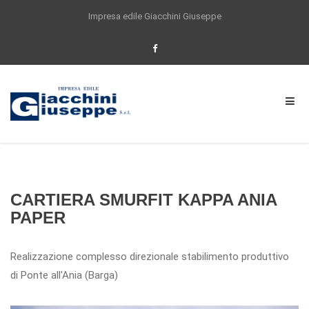
Impresa edile Giacchini Giuseppe
Per offrirti un'esperienza di navigazione
sempre migliore questo sito utilizza anche
cookie di partner selezionati. Proseguendo la
navigazione o cliccando su ACCETTO
acconsenti all'utilizzo dei cookie impiegati
dal nostro sito. Se vuoi saperne di piu, o se
vuoi modificare il tuo consenso
Clicca qui
Accetta
CARTIERA SMURFIT KAPPA ANIA
PAPER
Realizzazione complesso direzionale stabilimento produttivo
di Ponte all'Ania (Barga)