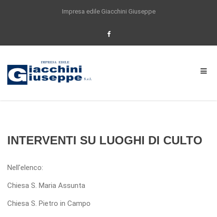
Impresa edile Giacchini Giuseppe
Per offrirti un'esperienza di navigazione
sempre migliore questo sito utilizza anche
cookie di partner selezionati. Proseguendo la
navigazione o cliccando su ACCETTO
acconsenti all'utilizzo dei cookie impiegati
dal nostro sito. Se vuoi saperne di piu, o se
vuoi modificare il tuo consenso
Clicca qui
Accetta
INTERVENTI SU LUOGHI DI CULTO
Nell'elenco:
Chiesa S. Maria Assunta
Chiesa S. Pietro in Campo