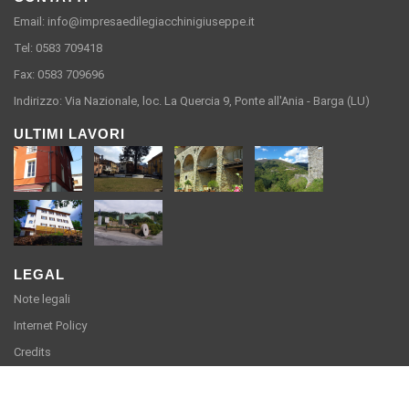
Email: info@impresaedilegiacchinigiuseppe.it
Tel: 0583 709418
Fax: 0583 709696
Indirizzo: Via Nazionale, loc. La Quercia 9, Ponte all'Ania - Barga (LU)
ULTIMI LAVORI
LEGAL
Note legali
Internet Policy
Credits
Impresa Edile Giacchini Giuseppe S.R.L. - Via Nazionale, loc. La Quercia