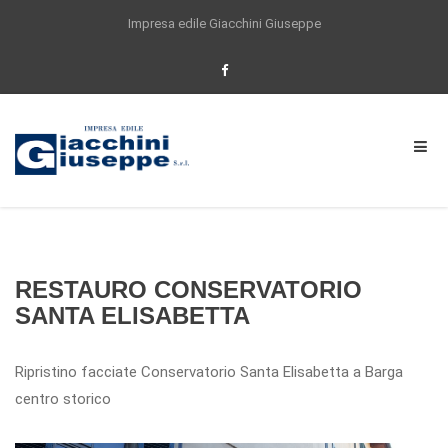
Impresa edile Giacchini Giuseppe
Per offrirti un'esperienza di navigazione
sempre migliore questo sito utilizza anche
cookie di partner selezionati. Proseguendo la
navigazione o cliccando su ACCETTO
acconsenti all'utilizzo dei cookie impiegati
dal nostro sito. Se vuoi saperne di piu, o se
vuoi modificare il tuo consenso
Clicca qui
Accetta
RESTAURO CONSERVATORIO
SANTA ELISABETTA
Ripristino facciate Conservatorio Santa Elisabetta a Barga
centro storico