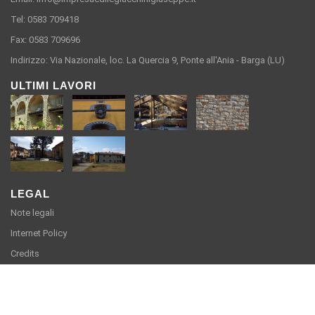
Tel: 0583 709418
Fax: 0583 709696
Indirizzo: Via Nazionale, loc. La Quercia 9, Ponte all'Ania - Barga (LU)
ULTIMI LAVORI
LEGAL
Note legali
Internet Policy
Credits
Impresa Edile Giacchini Giuseppe S.R.L. - Via Nazionale, loc. La Quercia
9, Ponte all'Ania - Barga (LU) - Partita Iva e Codice Fiscale 00142420462