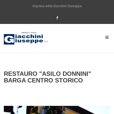
Impresa edile Giacchini Giuseppe
Per offrirti un'esperienza di navigazione
sempre migliore questo sito utilizza anche
cookie di partner selezionati. Proseguendo la
navigazione o cliccando su ACCETTO
acconsenti all'utilizzo dei cookie impiegati
dal nostro sito. Se vuoi saperne di piu, o se
vuoi modificare il tuo consenso
Clicca qui
Accetta
RESTAURO "ASILO DONNINI"
BARGA CENTRO STORICO