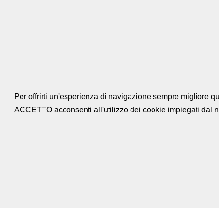
Impresa edile Giacchini Giuseppe
Per offrirti un'esperienza di navigazione sempre migliore q
ACCETTO acconsenti all'utilizzo dei cookie impiegati dal no
BARGA. RISTRUTTURAZION
Ristrutturazione appartamento uso civile abitazione