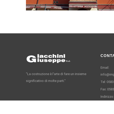
CONTA
Email:
"La costruzione è l'arte di fare un insieme
info@imp
significativo di molte parti."
Tel: 058
Fax: 058
Indirizzo
Ponte all