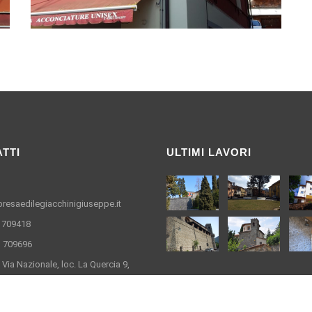
TTI
ULTIMI LAVORI
resaedilegiacchinigiuseppe.it
3 709418
3 709696
: Via Nazionale, loc. La Quercia 9,
'Ania - Barga (LU)